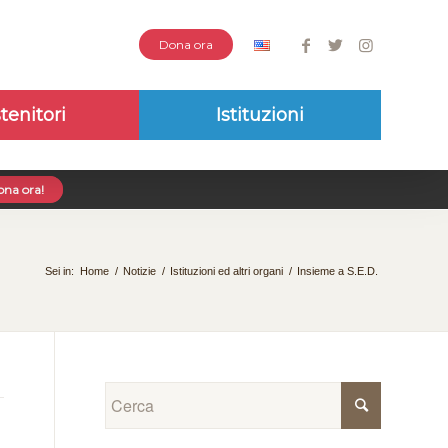
Dona ora
tenitori
Istituzioni
na ora!
Sei in:
Home
/
Notizie
/
Istituzioni ed altri organi
/
Insieme a S.E.D.