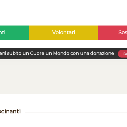
nti
Volontari
Sos
eni subito un Cuore un Mondo con una donazione
Do
ocinanti