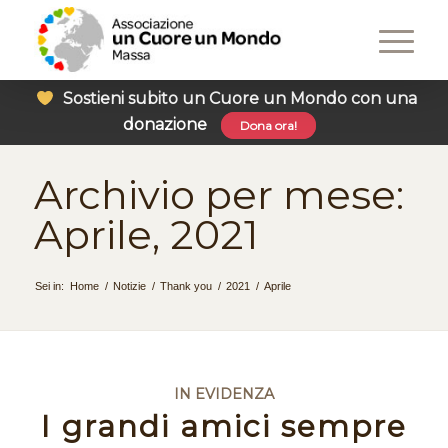
Sostieni subito un Cuore un Mondo con una
donazione
Dona ora!
Archivio per mese:
Aprile, 2021
Sei in:
Home
/
Notizie
/
Thank you
/
2021
/
Aprile
IN EVIDENZA
I grandi amici sempre