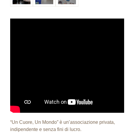
“Un Cuore, Un Mondo” è un’associazione privata,
indipendente e senza fini di lucro.