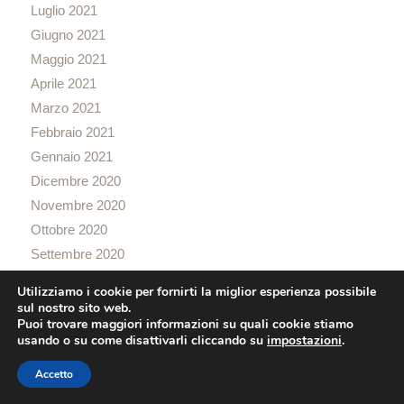
Luglio 2021
Giugno 2021
Maggio 2021
Aprile 2021
Marzo 2021
Febbraio 2021
Gennaio 2021
Dicembre 2020
Novembre 2020
Ottobre 2020
Settembre 2020
Agosto 2020
Utilizziamo i cookie per fornirti la miglior esperienza possibile
Luglio 2020
sul nostro sito web.
Puoi trovare maggiori informazioni su quali cookie stiamo
Giugno 2020
usando o su come disattivarli cliccando su
impostazioni
.
Maggio 2020
Accetto
Aprile 2020
Marzo 2020