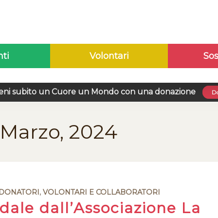
nti
Volontari
Sos
eni subito un Cuore un Mondo con una donazione
Do
 Marzo, 2024
 DONATORI
,
VOLONTARI E COLLABORATORI
idale dall’Associazione La