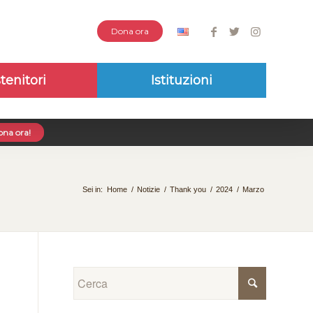
Dona ora
tenitori
Istituzioni
na ora!
Sei in:
Home
/
Notizie
/
Thank you
/
2024
/
Marzo