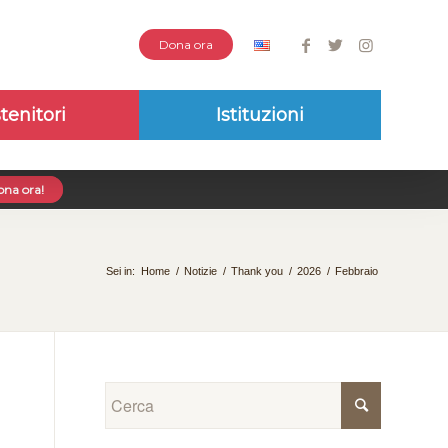
Dona ora
tenitori
Istituzioni
na ora!
Sei in:
Home
/
Notizie
/
Thank you
/
2026
/
Febbraio