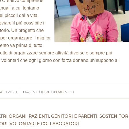
rio Creativo comprende
manuali a cui teniamo
 piccoli dalla vita
iare il più possibile i
torio. Un progetto che
 per organizzare il miglior
nto va prima di tutto
tte di organizzare sempre attività diverse e sempre più
i volontari che ogni giorno con forza donano un supporto ai
AIO 2020
/
DA
UN CUORE UN MONDO
LTRI ORGANI
,
PAZIENTI, GENITORI E PARENTI
,
SOSTENITOR
ORI
,
VOLONTARI E COLLABORATORI