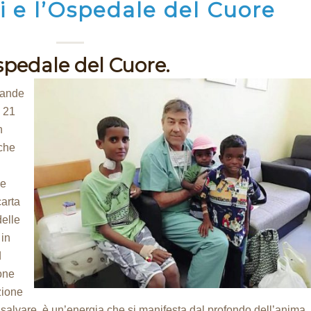
 e l’Ospedale del Cuore
spedale del Cuore.
grande
l 21
n
 che
ue
carta
delle
 in
d
one
zione
salvare, è un’energia che si manifesta dal profondo dell’anima.