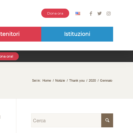
Dona ora
tenitori
Istituzioni
na ora!
Sei in:
Home
/
Notizie
/
Thank you
/
2020
/
Gennaio
I