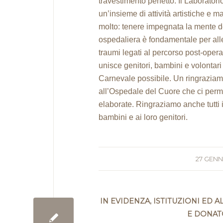
travestimento perfetto. Il Laborato
un’insieme di attività artistiche e 
molto: tenere impegnata la mente dei
ospedaliera è fondamentale per allev
traumi legati al percorso post-opera
unisce genitori, bambini e volontari
Carnevale possibile. Un ringraziame
all’Ospedale del Cuore che ci perme
elaborate. Ringraziamo anche tutti 
bambini e ai loro genitori.
27 GENN
IN EVIDENZA
,
ISTITUZIONI ED A
E DONAT