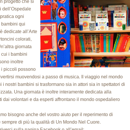
 progetto che si
hi dell’Ospedale
pratica ogni
i bambini qui
è dedicate all’Arte
rtoncini colorati,
 Un’altra giornata
 cui i bambini
sono inoltre
 i piccoli possono
divertirsi muovendosi a passo di musica. Il viaggio nel mondo
i i nostri bambini si trasformano sia in attori sia in spettatori di
zata. Una giornata è inoltre interamente dedicata alla
ti dai volontari e da esperti affrontano il mondo ospedaliero
iamo bisogno anche del vostro aiuto per il reperimento di
re sempre di più la qualità di Un Mondo Nel Cuore.
riverci sulla pagina Facebook o all’email: