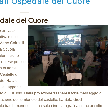
all’Ospedale del Cuore
edale del Cuore
è arrivato
ativa molto
MartA Onlus. Il
lla Scuola
 alunni sono
i riprese presso
n brillante
 Castello di
del Natale in
e la Lapponia
llo di Lusuolo. Dalla proiezione traspare il forte messaggio di
zzazione del territorio e del castello. La Sala Giochi
ata trasformandosi in una sala cinematografica ed ha accolto